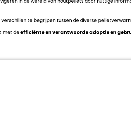
vigeren in de wereld van houtpellets door nuttige inform
e verschillen te begrijpen tussen de diverse pelletverwarmi
ft met de
efficiënte en verantwoorde adoptie en gebru