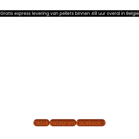
Gratis express levering van pellets binnen 48 uur overal in België
Tiktok
Instagram
Facebook-f