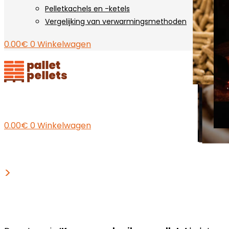
Pelletkachels en -ketels
Vergelijking van verwarmingsmethoden
0.00
€
0
Winkelwagen
0.00
€
0
Winkelwagen
>