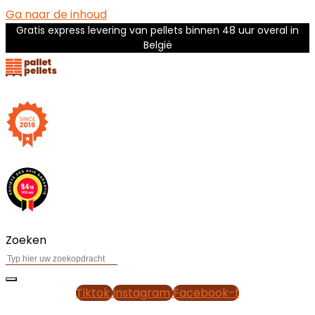
Ga naar de inhoud
Gratis express levering van pellets binnen 48 uur overal in
België
Zoeken
Tiktok
Instagram
Facebook-f