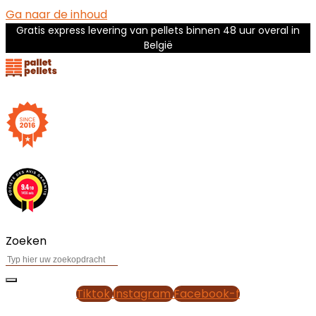
Ga naar de inhoud
Gratis express levering van pellets binnen 48 uur overal in
België
Zoeken
Tiktok
Instagram
Facebook-f