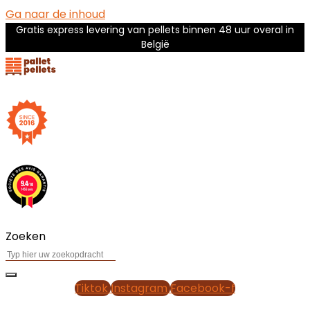
Ga naar de inhoud
Gratis express levering van pellets binnen 48 uur overal in
België
Zoeken
Tiktok
Instagram
Facebook-f