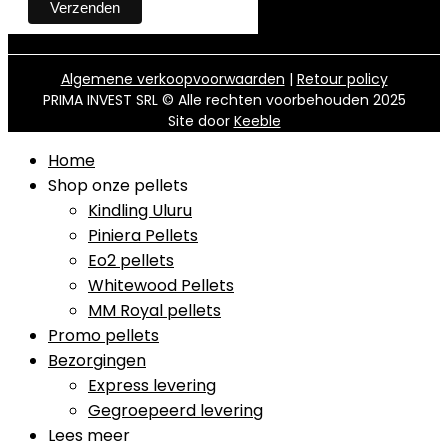
Algemene verkoopvoorwaarden
|
Retour policy
PRIMA INVEST SRL © Alle rechten voorbehouden 2025
Site door
Keeble
Home
Shop onze pellets
Kindling Uluru
Piniera Pellets
Eo2 pellets
Whitewood Pellets
MM Royal pellets
Promo pellets
Bezorgingen
Express levering
Gegroepeerd levering
Lees meer