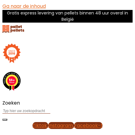
Ga naar de inhoud
Gratis express levering van pellets binnen 48 uur overal in
België
Zoeken
Tiktok
Instagram
Facebook-f