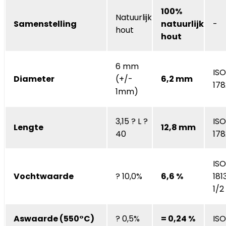
100%
Natuurlijk
Samenstelling
natuurlijk
-
hout
hout
6 mm
ISO
Diameter
(+/-
6,2 mm
178
1mm)
3,15 ? L ?
ISO
Lengte
12,8 mm
40
178
ISO
Vochtwaarde
? 10,0%
6,6 %
181
1/2
Aswaarde (550°C)
? 0,5%
= 0,24 %
ISO