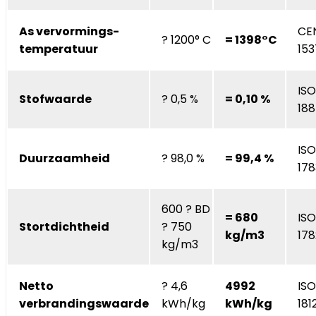
As vervormings-
CE
? 1200° C
= 1398°C
temperatuur
153
ISO
Stofwaarde
? 0,5 %
= 0,10 %
18
ISO
Duurzaamheid
? 98,0 %
= 99,4 %
178
600 ? BD
= 680
ISO
Stortdichtheid
? 750
kg/m3
17
kg/m3
Netto
? 4,6
4992
ISO
verbrandingswaarde
kWh/kg
kWh/kg
181