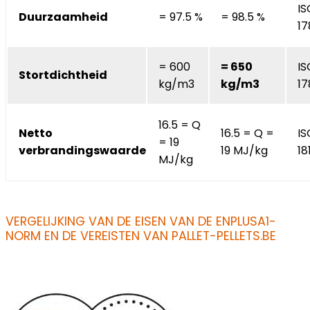
IS
Duurzaamheid
= 97.5 %
= 98.5 %
17
= 600
= 650
IS
Stortdichtheid
kg/m3
kg/m3
17
16.5 = Q
Netto
16.5 = Q =
IS
= 19
verbrandingswaarde
19 MJ/kg
18
MJ/kg
VERGELIJKING VAN DE EISEN VAN DE ENPLUSA1-
NORM EN DE VEREISTEN VAN PALLET-PELLETS.BE