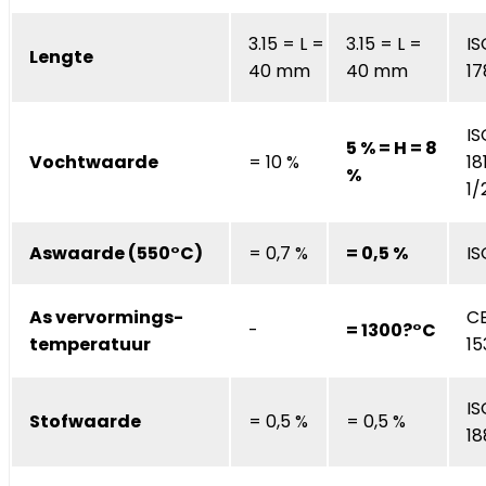
3.15 = L =
3.15 = L =
IS
Lengte
40 mm
40 mm
17
IS
5 % = H = 8
Vochtwaarde
= 10 %
18
%
1/
Aswaarde (550°C)
= 0,7 %
= 0,5 %
IS
As vervormings-
C
-
= 1300?°C
temperatuur
15
IS
Stofwaarde
= 0,5 %
= 0,5 %
1