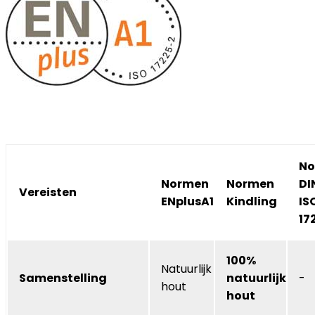
No
Normen
Normen
DI
Vereisten
ENplusA1
Kindling
IS
17
100%
Natuurlijk
Samenstelling
natuurlijk
-
hout
hout