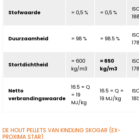
IS
Stofwaarde
= 0,5 %
= 0,5 %
18
IS
Duurzaamheid
= 98 %
= 98.5 %
178
= 600
= 650
IS
Stortdichtheid
kg/m3
kg/m3
17
16.5 = Q
Netto
16.5 = Q =
IS
= 19
verbrandingswaarde
19 MJ/kg
18
MJ/kg
DE HOUT PELLETS VAN KINDLING SKOGAR (EX-
PROXIMA STAR)