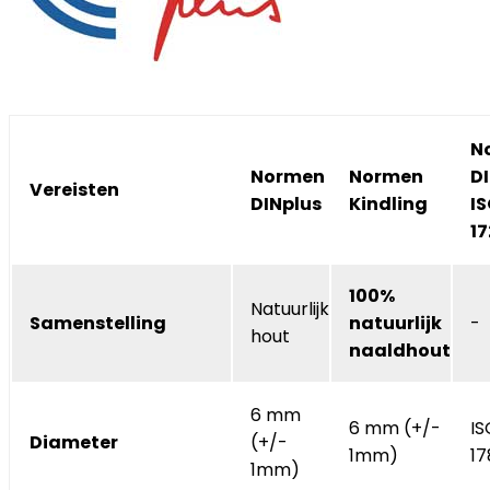
N
Normen
Normen
DI
Vereisten
DINplus
Kindling
I
1
100%
Natuurlijk
Samenstelling
natuurlijk
-
hout
naaldhout
6 mm
6 mm (+/-
IS
Diameter
(+/-
1mm)
17
1mm)