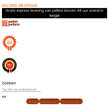
Ga naar de inhoud
Gratis express levering van pellets binnen 48 uur overal in
België
Zoeken
Tiktok
Instagram
Facebook-f