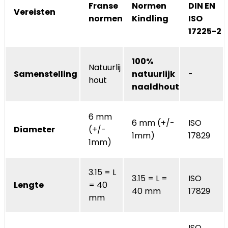
Franse
Normen
DIN EN
Vereisten
normen
Kindling
ISO
17225-2
100%
Natuurlij
Samenstelling
natuurlijk
-
hout
naaldhout
6 mm
6 mm (+/-
ISO
Diameter
(+/-
1mm)
17829
1mm)
3.15 = L
3.15 = L =
ISO
Lengte
= 40
40 mm
17829
mm
ISO