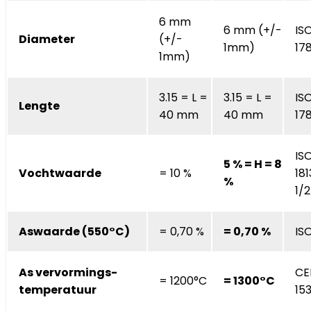
6 mm
6 mm (+/-
IS
Diameter
(+/-
1mm)
17
1mm)
3.15 = L =
3.15 = L =
IS
Lengte
40 mm
40 mm
17
IS
5 % = H = 8
Vochtwaarde
= 10 %
18
%
1/2
Aswaarde (550°C)
= 0,70 %
= 0,70 %
ISO
As vervormings-
CE
= 1200°C
= 1300°C
temperatuur
15