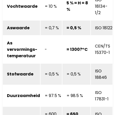
5 % = H = 8
Vochtwaarde
= 10 %
18134-
%
1/2
Aswaarde
= 0,7 %
= 0,5 %
ISO 18122
As
CEN/TS
vervormings-
-
= 1300?°C
15370-1
temperatuur
ISO
Stofwaarde
= 0,5 %
= 0,5 %
18846
ISO
Duurzaamheid
= 97.5 %
= 98.5 %
17831-1
= 600
= 650
ISO