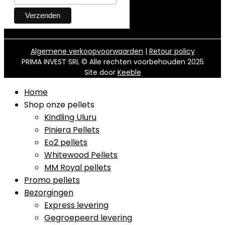
Algemene verkoopvoorwaarden
|
Retour policy
PRIMA INVEST SRL © Alle rechten voorbehouden 2025
Site door
Keeble
Home
Shop onze pellets
Kindling Uluru
Piniera Pellets
Eo2 pellets
Whitewood Pellets
MM Royal pellets
Promo pellets
Bezorgingen
Express levering
Gegroepeerd levering