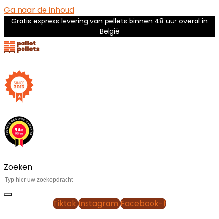
Ga naar de inhoud
Gratis express levering van pellets binnen 48 uur overal in
België
Zoeken
Tiktok
Instagram
Facebook-f