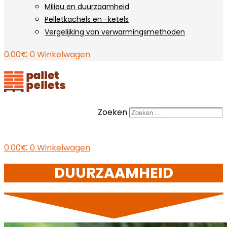
Milieu en duurzaamheid
Pelletkachels en -ketels
Vergelijking van verwarmingsmethoden
0.00
€
0
Winkelwagen
Zoeken
0.00
€
0
Winkelwagen
DUURZAAMHEID