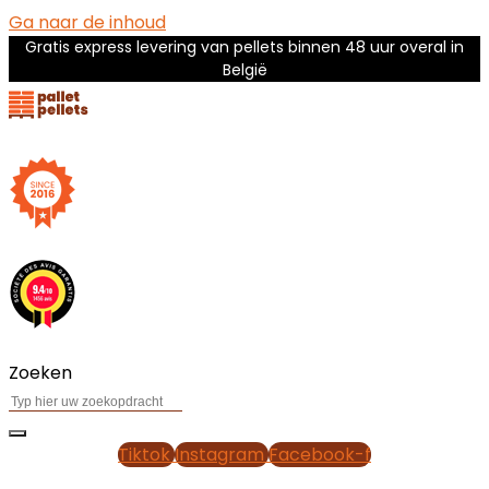
Ga naar de inhoud
Gratis express levering van pellets binnen 48 uur overal in
België
Zoeken
Tiktok
Instagram
Facebook-f