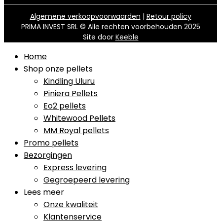
Algemene verkoopvoorwaarden
|
Retour policy
PRIMA INVEST SRL © Alle rechten voorbehouden 2025
Site door
Keeble
Home
Shop onze pellets
Kindling Uluru
Piniera Pellets
Eo2 pellets
Whitewood Pellets
MM Royal pellets
Promo pellets
Bezorgingen
Express levering
Gegroepeerd levering
Lees meer
Onze kwaliteit
Klantenservice