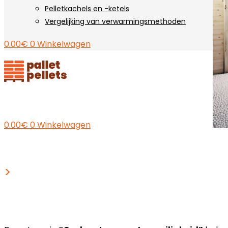
Pelletkachels en -ketels
Vergelijking van verwarmingsmethoden
0.00
€
0
Winkelwagen
0.00
€
0
Winkelwagen
>