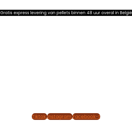
Gratis express levering van pellets binnen 48 uur overal in België
Tiktok
Instagram
Facebook-f