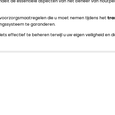
elt de essentiële aspecten van het beheer van houtpelle
e voorzorgsmaatregelen die u moet nemen tijdens het
tra
mingssysteem te garanderen.
ts effectief te beheren terwijl u uw eigen veiligheid en 