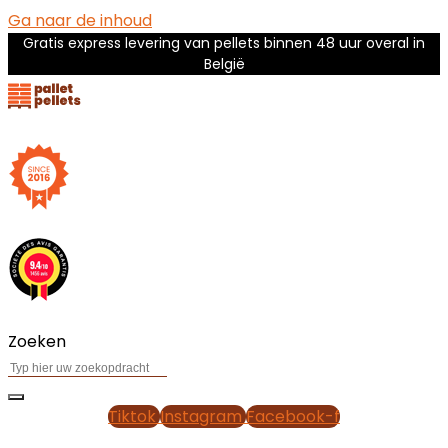
Ga naar de inhoud
Gratis express levering van pellets binnen 48 uur overal in
België
Zoeken
Tiktok
Instagram
Facebook-f